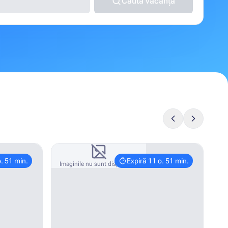
Caută vacanța
o. 51 min.
Expiră 11 o. 51 min.
Imaginile nu sunt disponibile