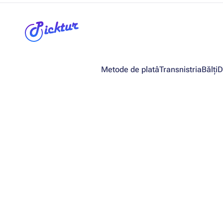
Metode de platâ
Transnistria
Bălți
D