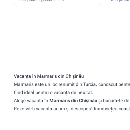
Total pentru 2 persoane: €726
Total pentru
Vacanța în Marmaris din Chișinău
Marmaris este un loc renumit din Turcia, cunoscut pentru
fiind ideal pentru o vacanță de neuitat.
Alege vacanța în
Marmaris din Chișinău
și bucură-te de 
Rezervă-ți vacanța acum și descoperă frumusețea coaste