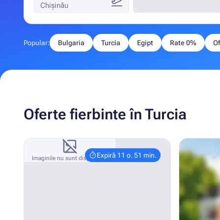
Chișinău
Popular:
Bulgaria
Turcia
Egipt
Rate 0%
Of
Oferte fierbinte în Turcia
Expiră 11 o. 51 min.
Imaginile nu sunt disponibile