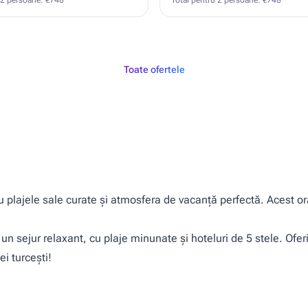
 2 persoane: €748
Total pentru 2 persoane: €748
Toate ofertele
 plajele sale curate și atmosfera de vacanță perfectă. Acest o
un sejur relaxant, cu plaje minunate și hoteluri de 5 stele. Ofe
i turcești!