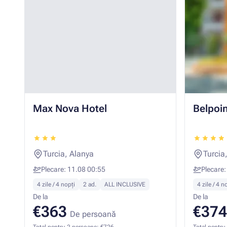
Max Nova Hotel
Belpoi
Turcia, Alanya
Turcia
Plecare: 11.08 00:55
Plecare:
4 zile / 4 nopți
2 ad.
ALL INCLUSIVE
4 zile / 4 n
De la
De la
€363
€374
De persoană