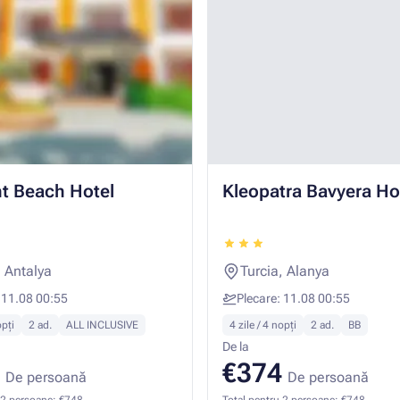
nt Beach Hotel
Kleopatra Bavyera Ho
, Antalya
Turcia, Alanya
 11.08 00:55
Plecare: 11.08 00:55
opți
2 ad.
ALL INCLUSIVE
4 zile / 4 nopți
2 ad.
BB
De la
€374
De persoană
De persoană