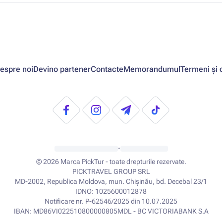
espre noi
Devino partener
Contacte
Memorandumul
Termeni și c
•
© 2026
Marca PickTur - toate drepturile rezervate.
PICKTRAVEL GROUP SRL
MD-2002, Republica Moldova, mun. Chișinău, bd. Decebal 23/1
IDNO: 1025600012878
Notificare nr. P-62546/2025 din 10.07.2025
IBAN: MD86VI022510800000805MDL - BC VICTORIABANK S.A