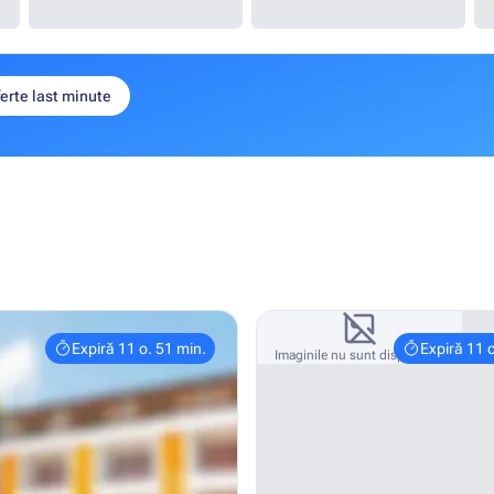
erte last minute
Expiră 11 o. 51 min.
Expiră 11 
Imaginile nu sunt disponibile