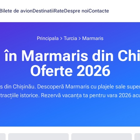
Bilete de avion
Destinatii
Rate
Despre noi
Contacte
Principala
Turcia
Marmaris
 în Marmaris din Ch
Oferte 2026
 din Chișinău. Descoperă Marmaris cu plajele sale superb
atracțiile istorice. Rezervă vacanța ta pentru vara 2026 a