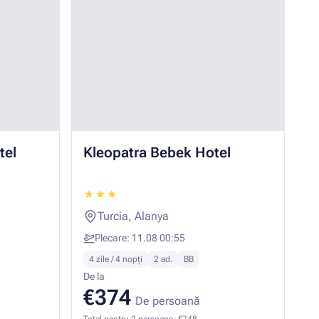
tel
Kleopatra Bebek Hotel
A
Turcia, Alanya
Plecare: 11.08 00:55
4 zile / 4 nopți
2 ad.
BB
5
De la
De
€374
De persoană