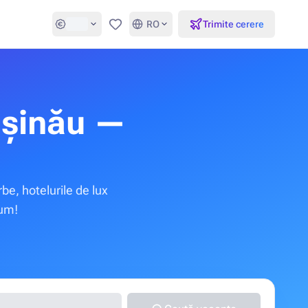
RO
Trimite cerere
Favorite
ișinău —
e, hotelurile de lux
cum!