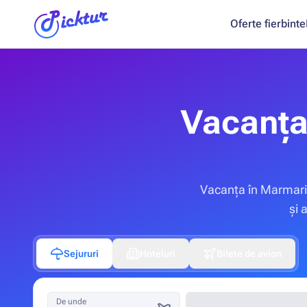
Oferte fierbinte
Vacanța
Vacanța în Marmaris
și 
Sejururi
Hoteluri
Bilete de avion
De unde