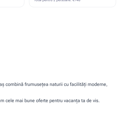
Total pentru 2 persoane: €748
To
raș combină frumusețea naturii cu facilități moderne,
rim cele mai bune oferte pentru vacanța ta de vis.