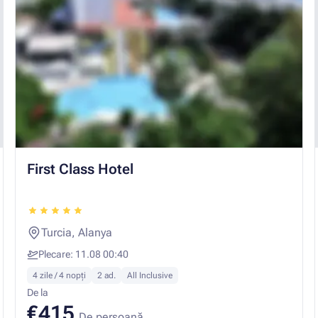
First Class Hotel
Turcia, Alanya
Plecare: 11.08 00:40
4 zile / 4 nopți
2 ad.
All Inclusive
De la
€415
De persoană