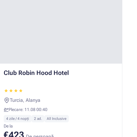
Club Robin Hood Hotel
Turcia, Alanya
Plecare: 11.08 00:40
4 zile / 4 nopți
2 ad.
All Inclusive
De la
€423
De persoană