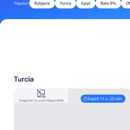
Popular:
Bulgaria
Turcia
Egipt
Rate 0%
Of
Turcia
Expiră 11 o. 22 min.
Imaginile nu sunt disponibile