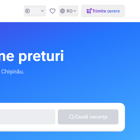
RO
Trimite cerere
Favorite
ne preturi
n Chișinău.
Caută vacanța