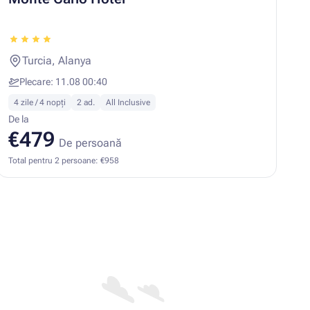
Turcia, Alanya
Plecare: 11.08 00:40
4 zile / 4 nopți
2 ad.
All Inclusive
De la
€479
De persoană
Total pentru 2 persoane: €958