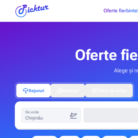
Oferte fierbinte
Oferte fi
Alege și r
Sejururi
Hoteluri
Bilete de avion
De unde
Chișinău