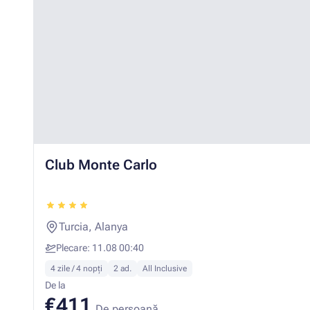
Club Monte Carlo
Turcia, Alanya
Plecare: 11.08 00:40
4 zile / 4 nopți
2 ad.
All Inclusive
De la
€411
De persoană