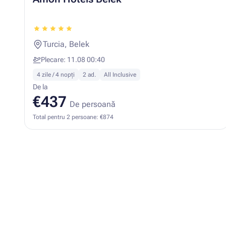
Turcia, Belek
Plecare: 11.08 00:40
4 zile / 4 nopți
2 ad.
All Inclusive
De la
€437
De persoană
Total pentru 2 persoane: €874