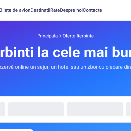
Bilete de avion
Destinatii
Rate
Despre noi
Contacte
Principala
Oferte fierbinte
erbinti la cele mai bu
ezervă online un sejur, un hotel sau un zbor cu plecare di