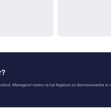
r?
larul. Managerul nostru va lua legatura cu dumneavoastra si va 