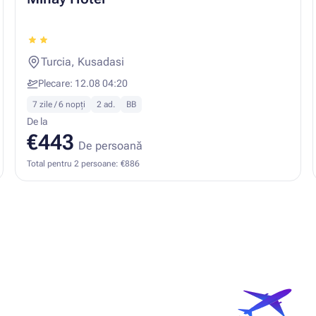
Turcia, Kusadasi
Plecare: 12.08 04:20
7 zile / 6 nopți
2 ad.
BB
De la
€443
De persoană
Total pentru 2 persoane: €886