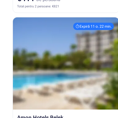
Total pentru 2 persoane: €821
Expiră 11 o. 22 min.
Amon Hotels Belek