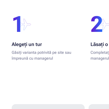
1
2
Alegeți un tur
Lăsați o
Găsiți varianta potrivită pe site sau
Completați
împreună cu managerul
managerulu