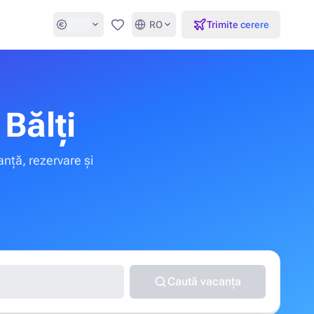
RO
Trimite cerere
Favorite
Bălți
anță, rezervare și
Caută vacanța