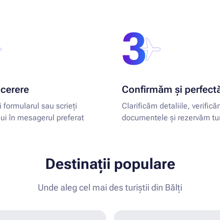
3
 cerere
Confirmăm și perfec
 formularul sau scrieți
Clarificăm detaliile, verific
i în mesagerul preferat
documentele și rezervăm tu
Destinații populare
Unde aleg cel mai des turiștii din Bălți