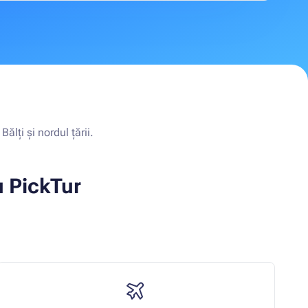
ălți și nordul țării.
u PickTur