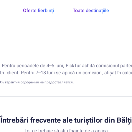
Oferte fierbinți
Toate destinațiile
. Pentru perioadele de 4–6 luni, PickTur achită comisionul parte
tru client. Pentru 7–18 luni se aplică un comision, afișat în calc
0% гарантия одобрения не предоставляется.
Întrebări frecvente ale turiștilor din Bălți
Tot ce trebuie să știți înainte de a aplica