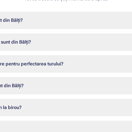
 din Bălți?
sunt din Bălți?
e pentru perfectarea turului?
 din Bălți?
n la birou?