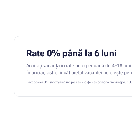
Rate 0% până la 6 luni
Achitați vacanța în rate pe o perioadă de 4–18 luni
financiar, astfel încât prețul vacanței nu crește pen
Рассрочка 0% доступна по решению финансового партнёра. 10