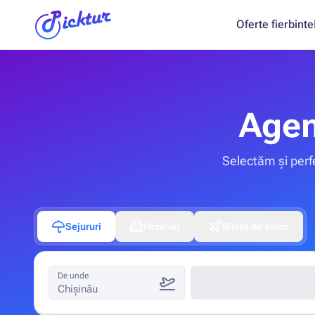
Oferte fierbinte
Agen
Selectăm și perfe
Sejururi
Hoteluri
Bilete de avion
De unde
Chișinău