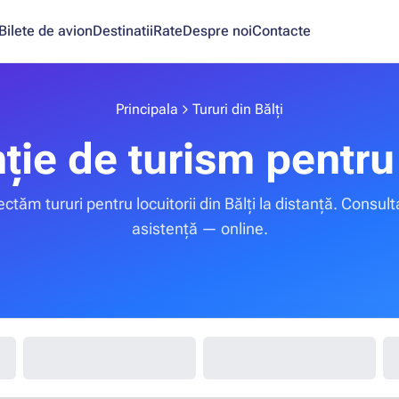
Bilete de avion
Destinatii
Rate
Despre noi
Contacte
Principala
Tururi din Bălți
ție de turism pentru 
ctăm tururi pentru locuitorii din Bălți la distanță. Consult
asistență — online.