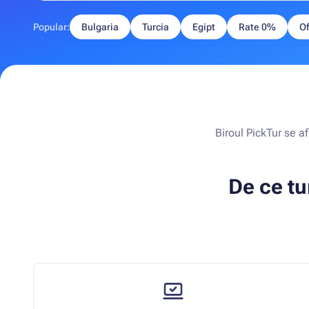
Popular:
Bulgaria
Turcia
Egipt
Rate 0%
Of
Biroul PickTur se af
De ce tu