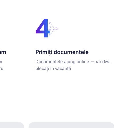
4
tăm
Primiți documentele
ăm
Documentele ajung online — iar dvs.
rul
plecați în vacanță