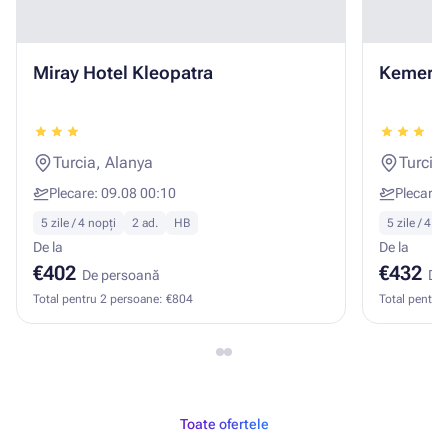
Miray Hotel Kleopatra
Kemer H
Turcia, Alanya
Turcia
Plecare: 09.08 00:10
Plecare:
5 zile / 4 nopți
2 ad.
HB
5 zile / 4 no
De la
De la
€402
€432
De persoană
De
Total pentru 2 persoane: €804
Total pentru
Toate ofertele