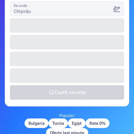
De unde
Chișinău
Caută vacanța
Popular:
Bulgaria
Turcia
Egipt
Rate 0%
Oferte last minute