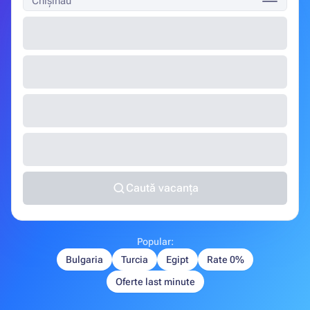
Chișinău
Caută vacanța
Popular:
Bulgaria
Turcia
Egipt
Rate 0%
Oferte last minute