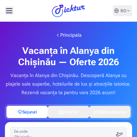
RO
Principala
Vacanța în Alanya din
Chișinău — Oferte 2026
Vacanța în Alanya din Chișinău. Descoperă Alanya cu
plajele sale superbe, hotelurile de lux și atracțiile istorice.
Rezervă vacanța ta pentru vara 2026 acum!
Sejururi
Hoteluri
Bilete de avion
De unde