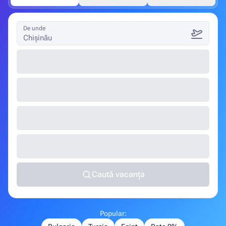
De unde
Chișinău
Caută vacanța
Popular: