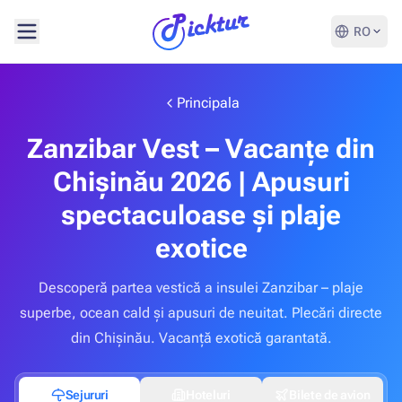
RO
Principala
Zanzibar Vest – Vacanțe din
Chișinău 2026 | Apusuri
spectaculoase și plaje
exotice
Descoperă partea vestică a insulei Zanzibar – plaje
superbe, ocean cald și apusuri de neuitat. Plecări directe
din Chișinău. Vacanță exotică garantată.
Sejururi
Hoteluri
Bilete de avion