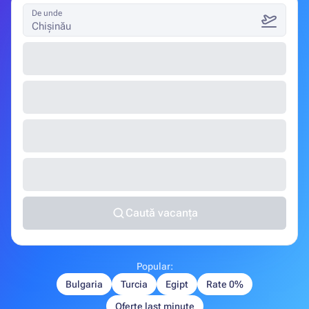
De unde
Chișinău
Caută vacanța
Popular:
Bulgaria
Turcia
Egipt
Rate 0%
Oferte last minute