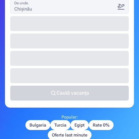
De unde
Chișinău
Caută vacanța
Popular:
Bulgaria
Turcia
Egipt
Rate 0%
Oferte last minute