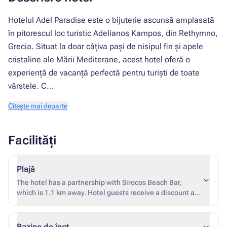
Hotelul Adel Paradise este o bijuterie ascunsă amplasată
în pitorescul loc turistic Adelianos Kampos, din Rethymno,
Grecia. Situat la doar câțiva pași de nisipul fin și apele
cristaline ale Mării Mediterane, acest hotel oferă o
experiență de vacanță perfectă pentru turiști de toate
vârstele. C...
Citește mai departe
Facilități
Plajă
The hotel has a partnership with Sirocos Beach Bar,
which is 1.1 km away. Hotel guests receive a discount at
the bar and can use sun loungers and umbrellas free of
charge with a minimum purchase of 3 euros at the bar
(season 2024)
Bazine de înot