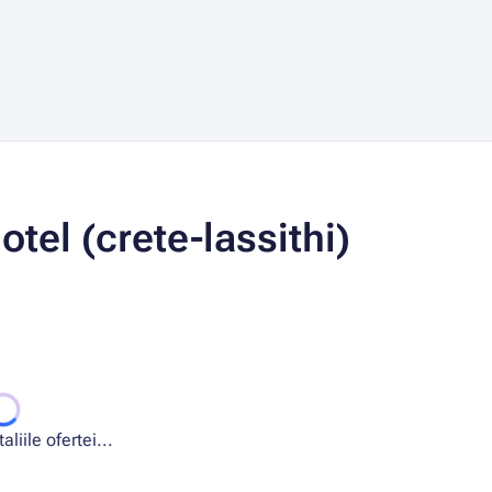
tel (crete-lassithi)
liile ofertei...