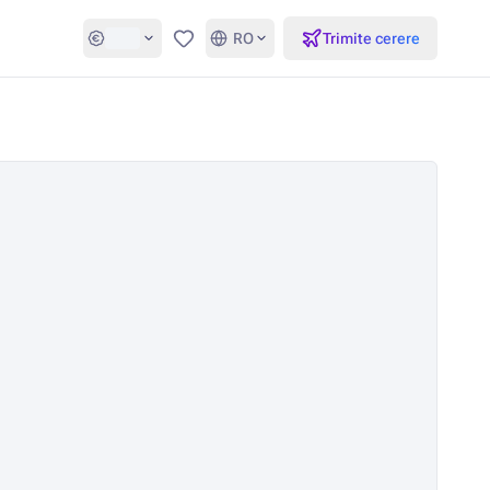
RO
Trimite cerere
Favorite