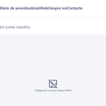
Bilete de avion
Destinatii
Rate
Despre noi
Contacte
el (crete-lassithi)
Imaginile nu sunt disponibile