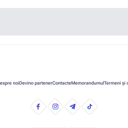
espre noi
Devino partener
Contacte
Memorandumul
Termeni și c