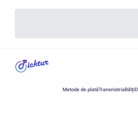
Metode de platâ
Transnistria
Bălți
D