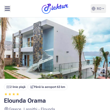
RO
2 linie plajă
Până la aeroport 63 km
Elounda Orama
Greece, Lassithi - Elounda