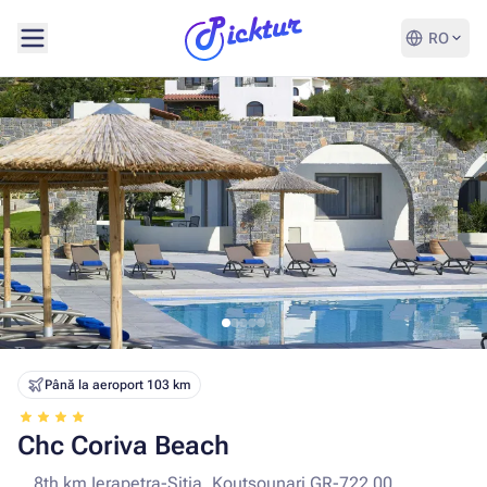
RO
Până la aeroport 103 km
Chc Coriva Beach
8th km Ierapetra-Sitia, Koutsounari GR-722 00,