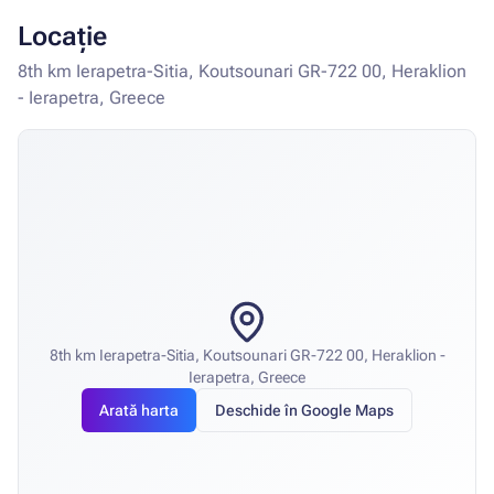
Locație
8th km Ierapetra-Sitia, Koutsounari GR-722 00, Heraklion
- Ierapetra, Greece
8th km Ierapetra-Sitia, Koutsounari GR-722 00, Heraklion -
Ierapetra, Greece
Arată harta
Deschide în Google Maps