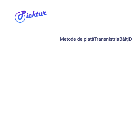
Metode de platâ
Transnistria
Bălți
D