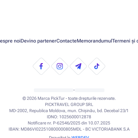
espre noi
Devino partener
Contacte
Memorandumul
Termeni și c
•
© 2026
Marca PickTur - toate drepturile rezervate.
PICKTRAVEL GROUP SRL
MD-2002, Republica Moldova, mun. Chișinău, bd. Decebal 23/1
IDNO: 1025600012878
Notificare nr. P-62546/2025 din 10.07.2025
IBAN: MD86VI022510800000805MDL - BC VICTORIABANK S.A
Dezvoltat în
WEBDEV