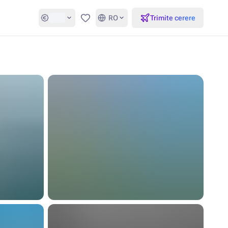
RO
Trimite cerere
Favorite