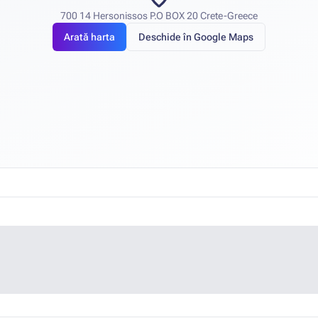
700 14 Hersonissos P.O BOX 20 Crete-Greece
Arată harta
Deschide în Google Maps