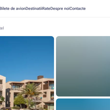
Bilete de avion
Destinatii
Rate
Despre noi
Contacte
el