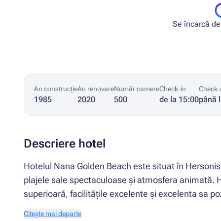
Se încarcă deta
An construcție
An renovare
Număr camere
Check-in
Check-
1985
2020
500
de la 15:00
până 
Descriere hotel
Hotelul Nana Golden Beach este situat în Hersonis
plajele sale spectaculoase și atmosfera animată. Ho
superioară, facilitățile excelente și excelenta sa poz
Citește mai departe