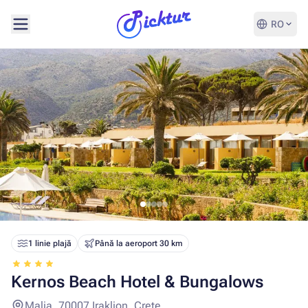
RO
1 linie plajă
Până la aeroport 30 km
Kernos Beach Hotel & Bungalows
Malia, 70007 Iraklion, Crete