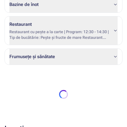
Bazine de înot
Restaurant
Restaurant cu pește a la carte | Program: 12:30 - 14:30 |
Tip de bucătărie: Pește și fructe de mare Restaurant
central Bufet | Program: 07:00 - 10:00, 12:30 - 14:30,
18:30 - 21:15 | Tip de bucătărie: grecească și
internațională | Aer conditionat | De nefumători Taverna a
Frumusețe și sănătate
la carte | Program: 10:00 – 18:00 | Tip de bucătărie:
grecească și internațională Cafea Program: 17:00 - 00:00