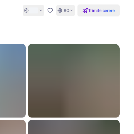
RO
Trimite cerere
Favorite