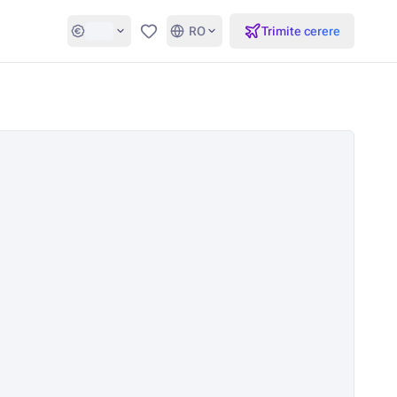
RO
Trimite cerere
Favorite