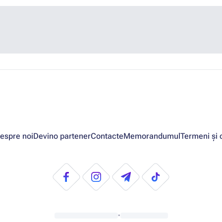
espre noi
Devino partener
Contacte
Memorandumul
Termeni și c
•