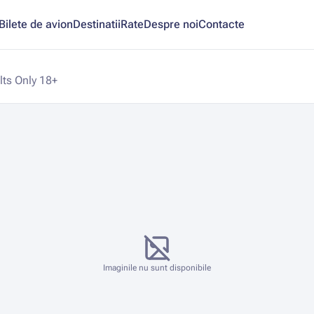
Bilete de avion
Destinatii
Rate
Despre noi
Contacte
lts Only 18+
Imaginile nu sunt disponibile