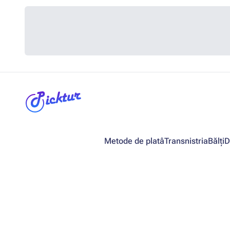
Metode de platâ
Transnistria
Bălți
D