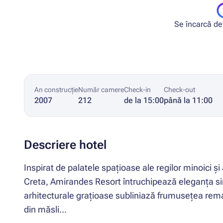
Se încarcă deta
An construcție
Număr camere
Check-in
Check-out
2007
212
de la 15:00
până la 11:00
Descriere hotel
Inspirat de palatele spațioase ale regilor minoici ș
Creta, Amirandes Resort întruchipează eleganța sim
arhitecturale grațioase subliniază frumusețea rem
din măsli...