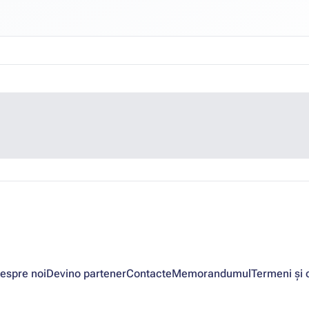
espre noi
Devino partener
Contacte
Memorandumul
Termeni și c