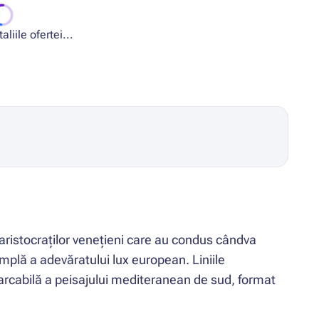
liile ofertei...
i aristocraților venețieni care au condus cândva
plă a adevăratului lux european. Liniile
arcabilă a peisajului mediteranean de sud, format