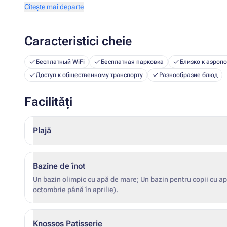
Citește mai departe
Caracteristici cheie
Бесплатный WiFi
Бесплатная парковка
Близко к аэропо
Доступ к общественному транспорту
Разнообразие блюд
Facilități
Plajă
Bazine de înot
Un bazin olimpic cu apă de mare; Un bazin pentru copii cu apă
octombrie până în aprilie).
Knossos Patisserie