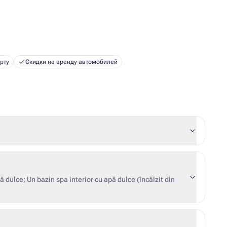
рту
Скидки на аренду автомобилей
 dulce; Un bazin spa interior cu apă dulce (încălzit din