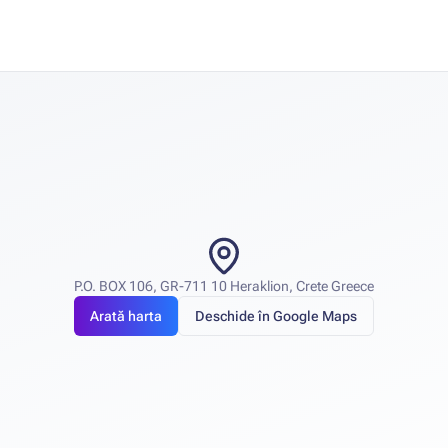
P.O. BOX 106, GR-711 10 Heraklion, Crete Greece
Arată harta
Deschide în Google Maps