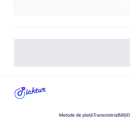
Metode de platâ
Transnistria
Bălți
D