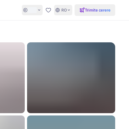
RO
Trimite cerere
Favorite