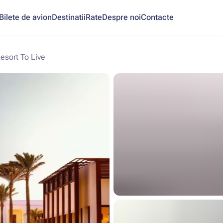
Bilete de avion
Destinatii
Rate
Despre noi
Contacte
esort To Live