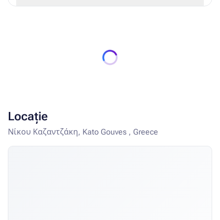
gustări: sandvișuri prăjite, salată, biscuiți, înghețată,
pizza, plăcinte, chipsuri, nuggets, hot dog, etc.). Oaspeții
cu All Inclusive primesc o reducere de 50% la băuturile
alcoolice premium
Locație
Νίκου Καζαντζάκη, Kato Gouves , Greece