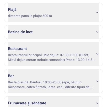
Plajă
distanta pana la plaja: 500 m
Bazine de înot
Restaurant
Restaurantul principal. Mic dejun: 07.30-10.00 (Bufet;
Micul dejun cretan trebuie comandat) Pranz: 13.00-14.30
(Bufet) Cina: 19.00-21.30 (Bufet) Băuturi oferite la prânz
și cină: apă, băuturi răcoritoare, bere la halbă, albă,
trandafiri și roșii vin. Băuturile incluse în programul All
Bar
Inclusive sunt servite în pahare, nu în sticle.
Bar la piscină. Băuturi: 10:00-23:00 (apă, băuturi
răcoritoare, cafea filtrată, lapte, ceai, diferite tipuri de
sucuri (sucuri proaspăt stoarse sunt disponibile contra
cost), bere la halbă, vin alb, roșu sau rose, alcool local
băuturi: raki, ouzo, coniac, gin, vodcă, rom, tequila).
Frumusețe și sănătate
Gustări: 11:00-12:30 și 16:00-18:00 (O selecție largă de