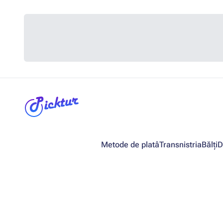
Metode de platâ
Transnistria
Bălți
D