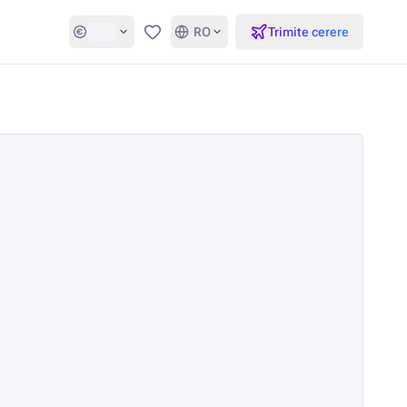
RO
Trimite cerere
Favorite