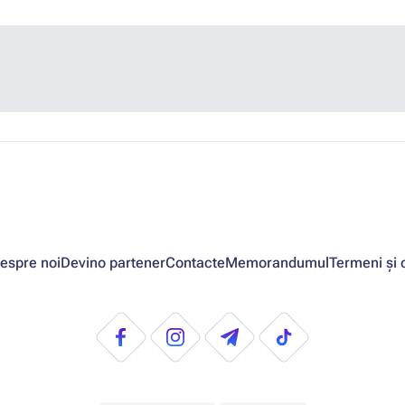
espre noi
Devino partener
Contacte
Memorandumul
Termeni și c