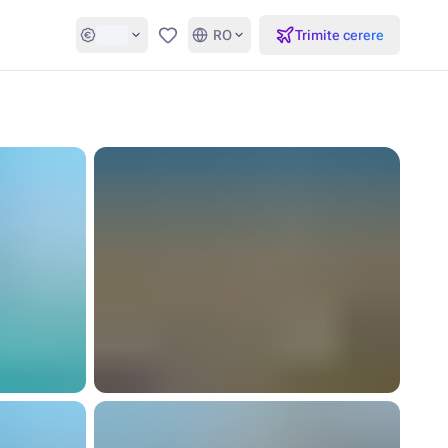
RO
Trimite cerere
Favorite