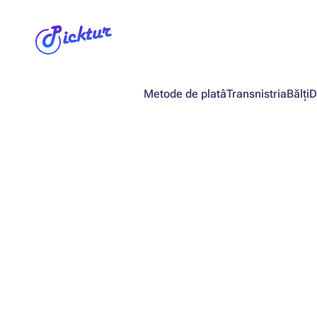
Metode de platâ
Transnistria
Bălți
D