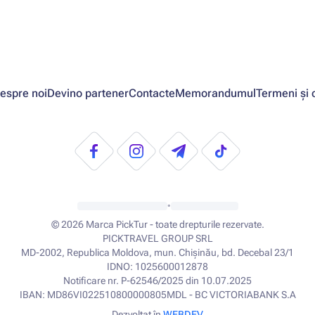
espre noi
Devino partener
Contacte
Memorandumul
Termeni și c
•
© 2026
Marca PickTur - toate drepturile rezervate.
PICKTRAVEL GROUP SRL
MD-2002, Republica Moldova, mun. Chișinău, bd. Decebal 23/1
IDNO: 1025600012878
Notificare nr. P-62546/2025 din 10.07.2025
IBAN: MD86VI022510800000805MDL - BC VICTORIABANK S.A
Dezvoltat în
WEBDEV