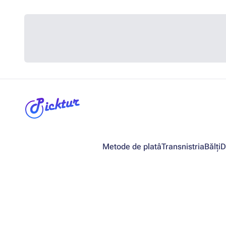
Metode de platâ
Transnistria
Bălți
D