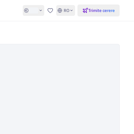
RO
Trimite cerere
Favorite