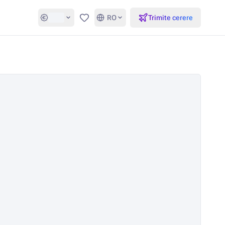
RO
Trimite cerere
Favorite