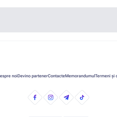
espre noi
Devino partener
Contacte
Memorandumul
Termeni și c