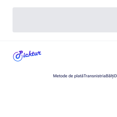
Metode de platâ
Transnistria
Bălți
D