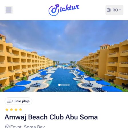
RO
1 linie plajă
Amwaj Beach Club Abu Soma
Egypt, Soma Bay