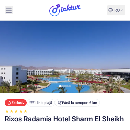
RO
Exclusiv
1 linie plajă
Până la aeroport 6 km
Rixos Radamis Hotel Sharm El Sheikh