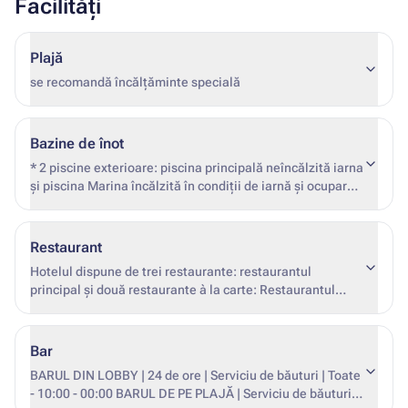
Facilități
Plajă
se recomandă încălțăminte specială
Bazine de înot
* 2 piscine exterioare: piscina principală neîncălzită iarna
și piscina Marina încălzită în condiții de iarnă și ocuparea
hotelului)) ** piscină cu jacuzzi într-o grotă artificială | de
la 16 ani | iarna neîncălzită *** piscină pentru copii | fara
incalzire iarna
Restaurant
Hotelul dispune de trei restaurante: restaurantul
principal și două restaurante à la carte: Restaurantul
principal OLIVOS - servește mic dejun, prânz și cină în
sistem bufet | bucătărie internațională. Restaurantul
italian à la carte - cină | rezervare prealabilă - contracost
Bar
(cu excepția vizitelor incluse în conceptul All) *
BARUL DIN LOBBY | 24 de ore | Serviciu de băuturi | Toate
Restaurantul italian à la carte - serviciu de cină |
- 10:00 - 00:00 BARUL DE PE PLAJĂ | Serviciu de băuturi,
rezervare prealabilă - contracost (cu excepția vizitelor