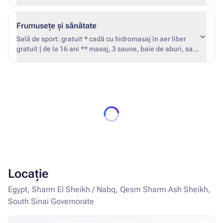
gustări ușoare BARUL LA PERGOLA | Serviciu de băuturi,
incluse în conceptul All) * * consultați conceptul All
gustări ușoare BARUL AZURE | Serviciu de băuturi
Atenție! Respectarea dress code-ului pentru bărbați este
obligatorie la cină - pantaloni (fără pantaloni scurți și
Frumusețe și sănătate
tricouri).
Sală de sport: gratuit * cadă cu hidromasaj în aer liber
gratuit | de la 16 ani ** masaj, 3 saune, baie de aburi, sală
de sport, tratamente corporale și faciale în centrul SPA |
de la 16 ani
Locație
Egypt, Sharm El Sheikh / Nabq, Qesm Sharm Ash Sheikh,
South Sinai Governorate