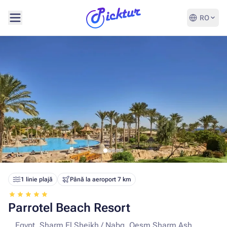
RO
1 linie plajă
Până la aeroport 7 km
Parrotel Beach Resort
Egypt, Sharm El Sheikh / Nabq, Qesm Sharm Ash