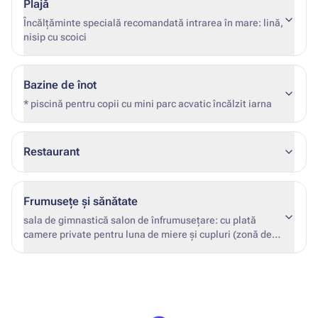
Plajă
Încălțăminte specială recomandată intrarea în mare: lină,
nisip cu scoici
Bazine de înot
* piscină pentru copii cu mini parc acvatic încălzit iarna
Restaurant
Frumusețe și sănătate
sala de gimnastică salon de înfrumusețare: cu plată
camere private pentru luna de miere și cupluri (zonă de
relaxare, saună, jacuzzi): cu plată