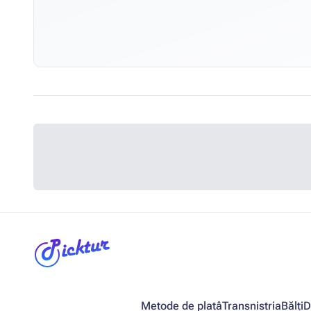
Metode de platâ
Transnistria
Bălți
D