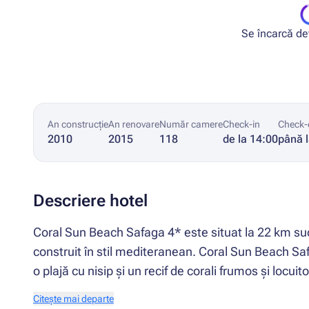
Se încarcă deta
An construcție
An renovare
Număr camere
Check-in
Check-
2010
2015
118
de la 14:00
până 
Descriere hotel
Coral Sun Beach Safaga 4* este situat la 22 km sud
construit în stil mediteranean. Coral Sun Beach Saf
o plajă cu nisip și un recif de corali frumos și locuito
Citește mai departe