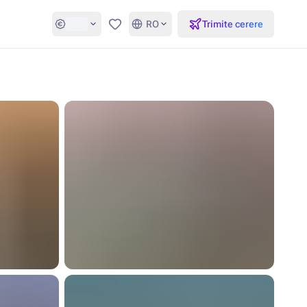
RO
Trimite cerere
Favorite