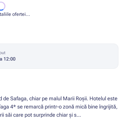
liile ofertei...
out
la 12:00
 de Safaga, chiar pe malul Marii Roșii. Hotelul este
aga 4* se remarcă printr-o zonă mică bine îngrijită,
rii săi care pot surprinde chiar și s...