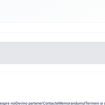
espre noi
Devino partener
Contacte
Memorandumul
Termeni și c