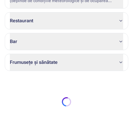
(depinde de condițiile meteorologice și de ocuparea
hotelului)
Restaurant
Bar
Frumusețe și sănătate