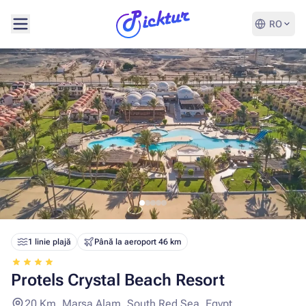
RO
1 linie plajă
Până la aeroport 46 km
Protels Crystal Beach Resort
20 Km, Marsa Alam, South Red Sea, Egypt