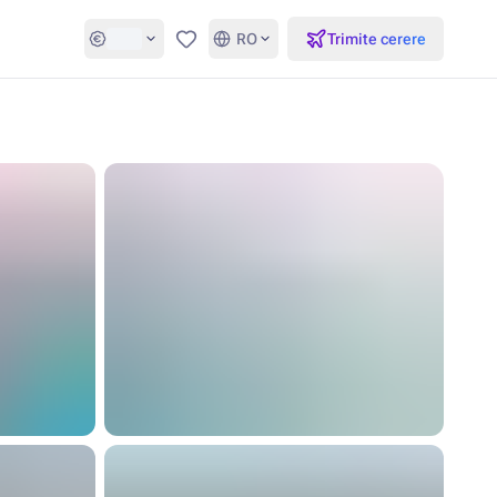
RO
Trimite cerere
Favorite