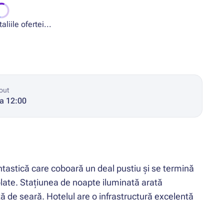
liile ofertei...
out
la 12:00
ntastică care coboară un deal pustiu și se termină
izolate. Stațiunea de noapte iluminată arată
ă de seară. Hotelul are o infrastructură excelentă