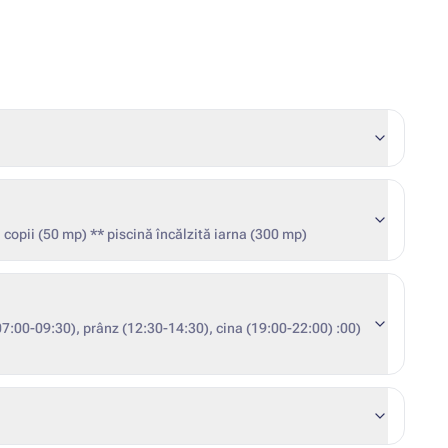
 copii (50 mp) ** piscină încălzită iarna (300 mp)
07:00-09:30), prânz (12:30-14:30), cina (19:00-22:00) :00)