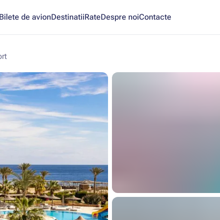
Bilete de avion
Destinatii
Rate
Despre noi
Contacte
rt