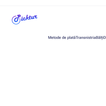
Metode de platâ
Transnistria
Bălți
D