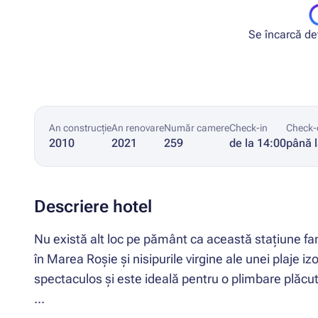
Se încarcă deta
An construcție
An renovare
Număr camere
Check-in
Check-
2010
2021
259
de la 14:00
până 
Descriere hotel
Nu există alt loc pe pământ ca această stațiune fa
în Marea Roșie și nisipurile virgine ale unei plaje 
spectaculos și este ideală pentru o plimbare plăcut
...