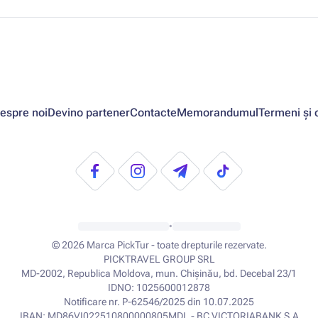
espre noi
Devino partener
Contacte
Memorandumul
Termeni și c
•
© 2026
Marca PickTur - toate drepturile rezervate.
PICKTRAVEL GROUP SRL
MD-2002, Republica Moldova, mun. Chișinău, bd. Decebal 23/1
IDNO: 1025600012878
Notificare nr. P-62546/2025 din 10.07.2025
IBAN: MD86VI022510800000805MDL - BC VICTORIABANK S.A