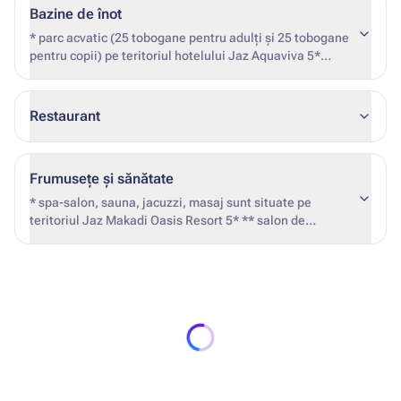
Bazine de înot
* parc acvatic (25 tobogane pentru adulți și 25 tobogane
pentru copii) pe teritoriul hotelului Jaz Aquaviva 5*
(acces la parcul acvatic contra cost) , un transfer gratuit
merge la parcul acvatic)
Restaurant
Frumusețe și sănătate
* spa-salon, sauna, jacuzzi, masaj sunt situate pe
teritoriul Jaz Makadi Oasis Resort 5* ** salon de
înfrumusețare situat în afara hotelului