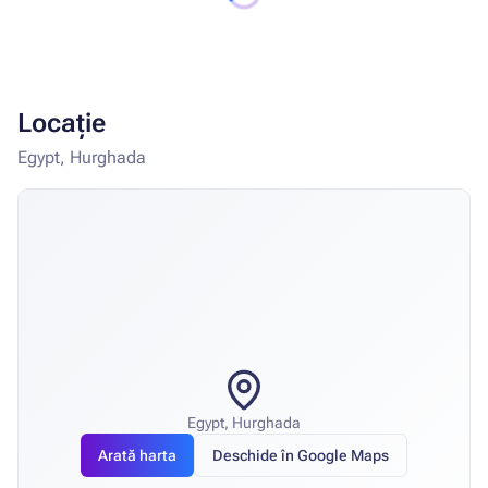
rezervare prealabilă). Hotelul, la discreția sa, poate
modifica orele de deschidere, locul de servire și
conceptul serviciilor oferite în restaurante și baruri fără
notificare prealabilă. Atenție. Este interzis să veniți la
restaurante la cină în haine sport, pantaloni scurți,
Locație
costume de baie, pantofi de plajă.
Egypt, Hurghada
Egypt, Hurghada
Arată harta
Deschide în Google Maps