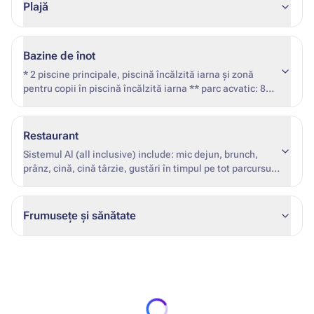
Plajă
Bazine de înot
* 2 piscine principale, piscină încălzită iarna și zonă
pentru copii în piscină încălzită iarna ** parc acvatic: 8
tobogane pentru adulți și 6 tobogane pentru copii *** 4
piscine în parcul acvatic (3 încălzite iarna, inclusiv o
piscină cu tobogane pentru copii) **** Piscina cu valuri și
Restaurant
piscina de rafting
Sistemul Al (all inclusive) include: mic dejun, brunch,
prânz, cină, cină târzie, gustări în timpul pe tot parcursul
zilei și un serviciu de băuturi răcoritoare și alcoolice de
producție locală . Apă îmbuteliată este furnizată în
camere zilnic. Toate băuturile sunt servite în pahare sau
Frumusețe și sănătate
căni, câte una pentru comandă. Băuturile importate,
băuturile locale premium, băuturile îmbuteliate/conserve
(inclusiv apă), sucuri proaspete, cafea de specialitate,
ceaiuri de specialitate, narghilea nu sunt incluse în
concept. Conceptul prevede vizitarea restaurantelor a la
carte atât pe teritoriul hotelului dvs., cât și pe teritoriul
PalatuluiTitanic. span> 5* (unele restaurante necesită