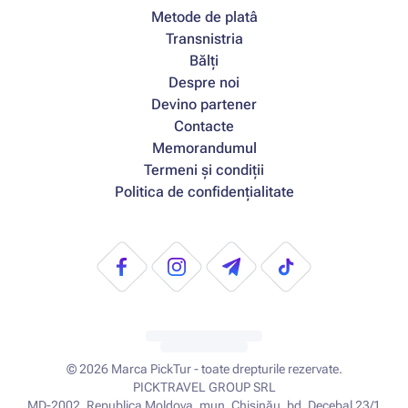
Metode de platâ
Transnistria
Bălți
Despre noi
Devino partener
Contacte
Memorandumul
Termeni și condiții
Politica de confidențialitate
© 2026
Marca PickTur - toate drepturile rezervate.
PICKTRAVEL GROUP SRL
MD-2002, Republica Moldova, mun. Chișinău, bd. Decebal 23/1