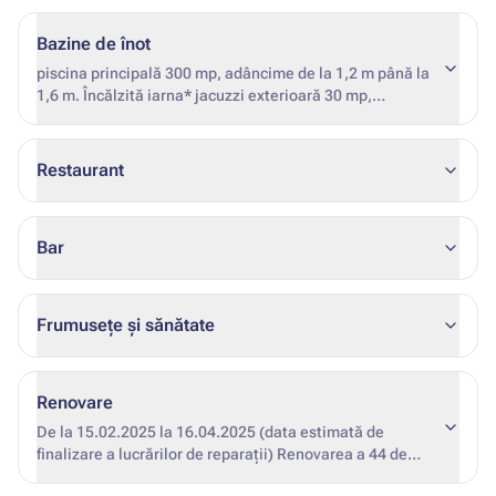
Bazine de înot
piscina principală 300 mp, adâncime de la 1,2 m până la
1,6 m. Încălzită iarna* jacuzzi exterioară 30 mp,
adâncime 0,9 m. Încălzită iarna * * datele de începere și
de încheiere a încălzirii nu sunt fixe (în funcție de
condițiile meteorologice și de ocuparea hotelului)
Restaurant
Bar
Frumusețe și sănătate
Renovare
De la 15.02.2025 la 16.04.2025 (data estimată de
finalizare a lucrărilor de reparații) Renovarea a 44 de
camere (lucrări interioare / etajul 1 și 2 al clădirii