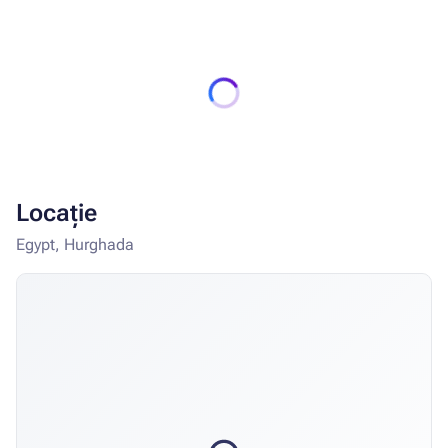
principale). Program de lucru 08:00 - 21:00 (09:00 - 18:00;
lucru activ; 18:00 - 21:00 lucru silențios). A fost aplicată o
protecție suplimentară împotriva zgomotului și a fost
asigurată cazarea corespunzătoare a oaspeților în
camere situate departe de zona de renovare.
Locație
Egypt, Hurghada