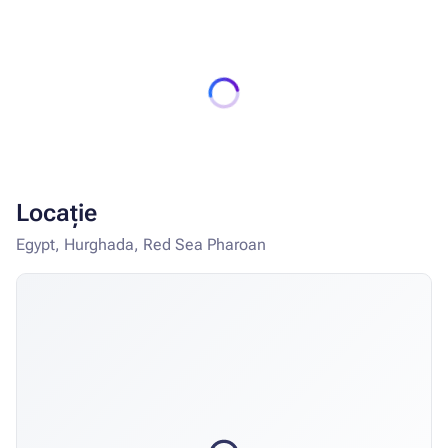
minimă de utilizare a toboganelor pentru adulți este de
1,2 m. Zona pentru copii cu tobogane pentru cei mici
(caracatiță, broască țestoasă, iepure și șarpe)
Locație
Egypt, Hurghada, Red Sea Pharoan