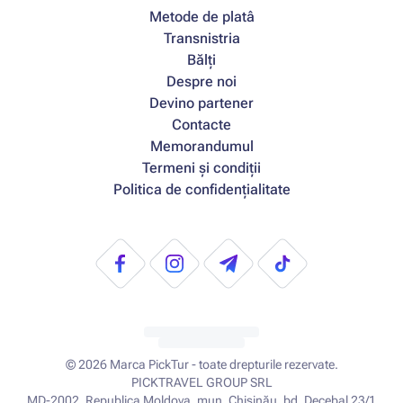
Metode de platâ
Transnistria
Bălți
Despre noi
Devino partener
Contacte
Memorandumul
Termeni și condiții
Politica de confidențialitate
© 2026
Marca PickTur - toate drepturile rezervate.
PICKTRAVEL GROUP SRL
MD-2002, Republica Moldova, mun. Chișinău, bd. Decebal 23/1