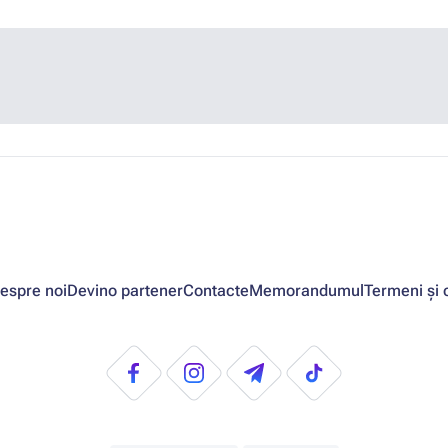
espre noi
Devino partener
Contacte
Memorandumul
Termeni și c