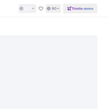
RO
Trimite cerere
Favorite