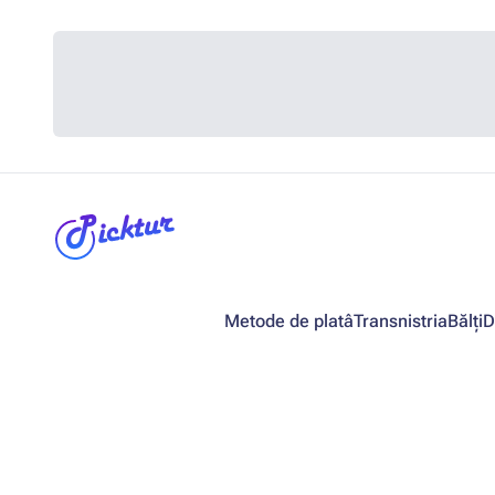
Metode de platâ
Transnistria
Bălți
D