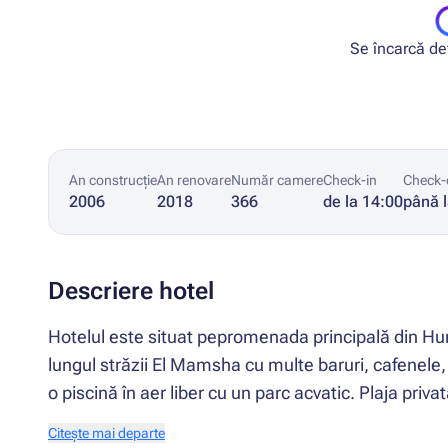
Se încarcă deta
An construcție
An renovare
Număr camere
Check-in
Check-
2006
2018
366
de la 14:00
până 
Descriere hotel
Hotelul este situat pepromenada principală din Hur
lungul străzii El Mamsha cu multe baruri, cafenele,
o piscină în aer liber cu un parc acvatic. Plaja priv
Citește mai departe