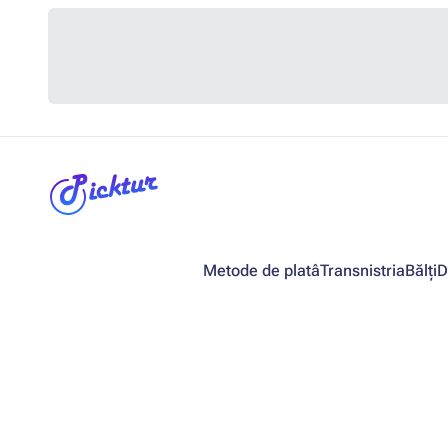
Metode de platâ
Transnistria
Bălți
D