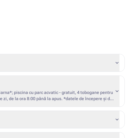
teorologice și ocuparea hotelului)