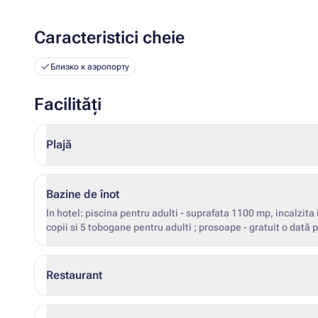
Caracteristici cheie
Близко к аэропорту
Facilități
Plajă
Bazine de înot
In hotel: piscina pentru adulti - suprafata 1100 mp, incalzita iarna*; piscina cu parc acvatic - gratuit, 4 tobogane pentru
copii si 5 tobogane pentru adulti ; prosoape - gratuit o dată pe zi, de la ora 8:00 până la apus. *datele de începere și de
sfârșit ale încălzirii nu sunt fixe (în funcție de condițiile me
Restaurant