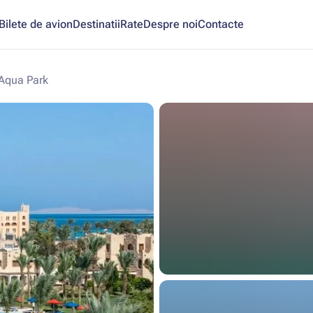
Bilete de avion
Destinatii
Rate
Despre noi
Contacte
 Aqua Park