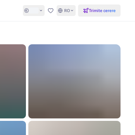
RO
Trimite cerere
Favorite