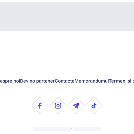
espre noi
Devino partener
Contacte
Memorandumul
Termeni și c
•