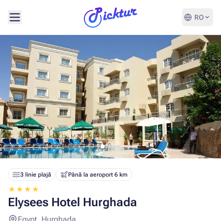
RO
3 linie plajă
Până la aeroport 6 km
Elysees Hotel Hurghada
Egypt, Hurghada