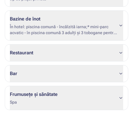
Bazine de înot
În hotel: piscina comună - încălzită iarna;* mini-parc
acvatic - în piscina comună 3 adulți și 3 tobogane pentru
copii. *datele de începere și de încheiere a încălzirii nu
sunt fixe (doar la începutul și la sfârșitul sezonului, în
funcție de condițiile meteorologice și de ocuparea
Restaurant
hotelului)
Bar
Frumusețe și sănătate
Spa