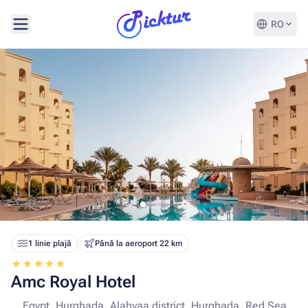
RO
1 linie plajă
Până la aeroport 22 km
Amc Royal Hotel
Egypt, Hurghada, Alahyaa district, Hurghada, Red Sea