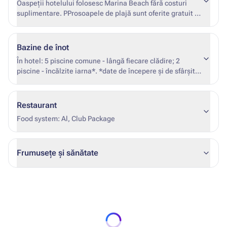
Oaspeții hotelului folosesc Marina Beach fără costuri
suplimentare. PProsoapele de plajă sunt oferite gratuit la
hotel.
Bazine de înot
În hotel: 5 piscine comune - lângă fiecare clădire; 2
piscine - încălzite iarna*. *date de începere și de sfârșit
încălzire nu este fix (depinde de condițiile meteorologice
și de ocuparea hotelului)
Restaurant
Food system: Al, Club Package
Frumusețe și sănătate