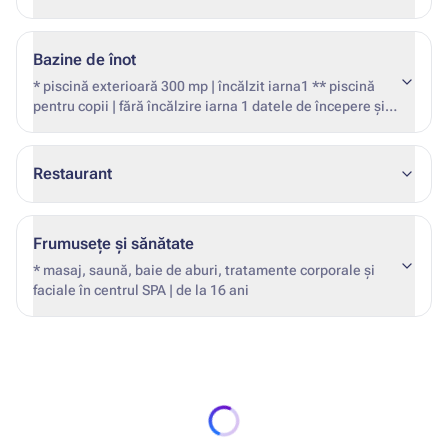
Bazine de înot
* piscină exterioară 300 mp | încălzit iarna1 ** piscină
pentru copii | fără încălzire iarna 1 datele de începere și
de încheiere a încălzirii nu sunt fix (în funcție de condițiile
meteo și de ocuparea hotelului)
Restaurant
Frumusețe și sănătate
* masaj, saună, baie de aburi, tratamente corporale și
faciale în centrul SPA | de la 16 ani