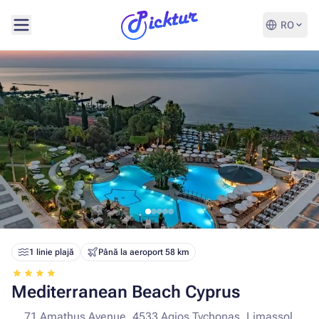
RO
1 linie plajă
Până la aeroport 58 km
Mediterranean Beach Cyprus
71 Amathus Avenue, 4533 Agios Tychonas, Limassol,