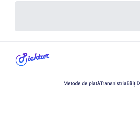
Metode de platâ
Transnistria
Bălți
D