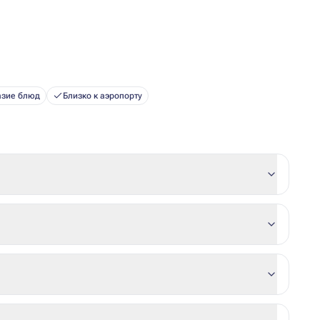
азие блюд
Близко к аэропорту