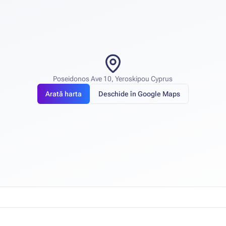
Poseidonos Ave 10, Yeroskipou Cyprus
Arată harta
Deschide în Google Maps