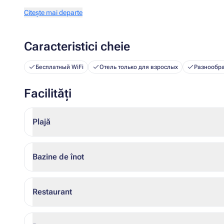
Citește mai departe
Caracteristici cheie
Бесплатный WiFi
Отель только для взрослых
Разнообр
Facilități
Plajă
Bazine de înot
Restaurant