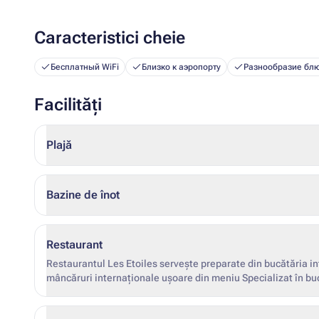
Caracteristici cheie
Бесплатный WiFi
Близко к аэропорту
Разнообразие бл
Facilități
Plajă
Bazine de înot
Restaurant
Restaurantul Les Etoiles servește preparate din bucătăria in
mâncăruri internaționale ușoare din meniu Specializat în bu
și cină Restaurantul Ouzeri servește preparate internaționale 