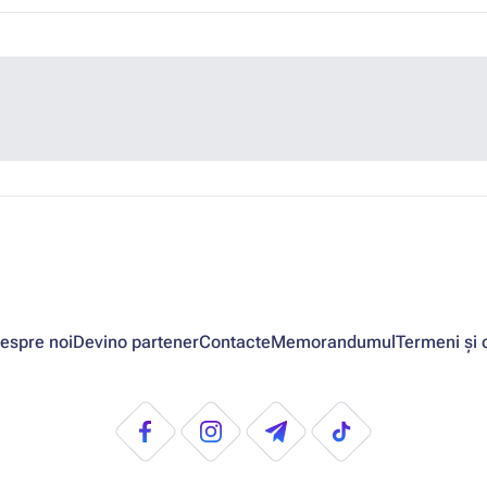
espre noi
Devino partener
Contacte
Memorandumul
Termeni și c