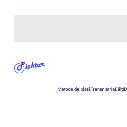
Metode de platâ
Transnistria
Bălți
D