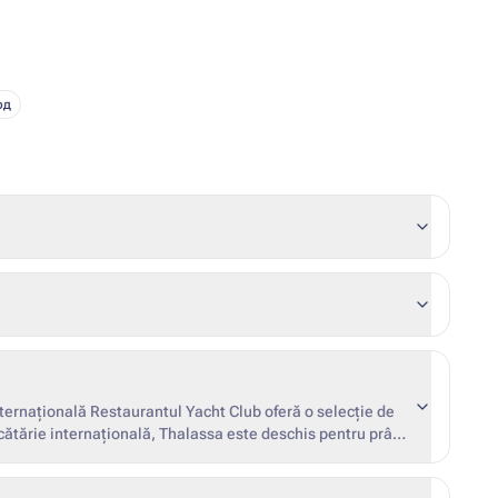
юд
ternațională Restaurantul Yacht Club oferă o selecție de
cătărie internațională, Thalassa este deschis pentru prânz
și grecești în aer liber