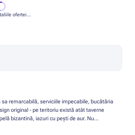
liile ofertei...
sa remarcabilă, serviciile impecabile, bucătăria
ign original - pe teritoriu există atât taverne
pelă bizantină, iazuri cu pești de aur. Nu...