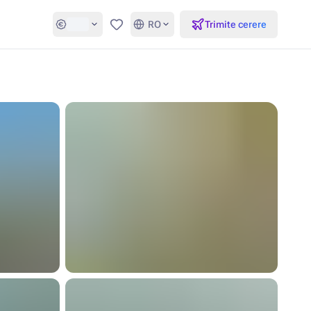
RO
Trimite cerere
Favorite