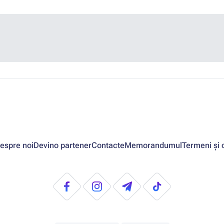
espre noi
Devino partener
Contacte
Memorandumul
Termeni și c