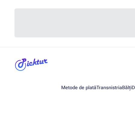
Metode de platâ
Transnistria
Bălți
D