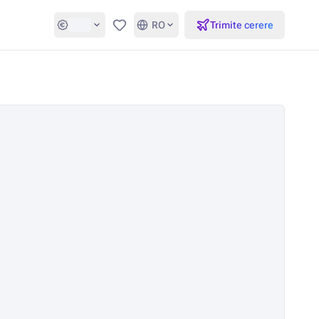
RO
Trimite cerere
Favorite