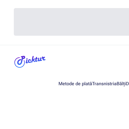
Metode de platâ
Transnistria
Bălți
D