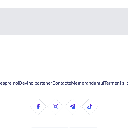
espre noi
Devino partener
Contacte
Memorandumul
Termeni și c