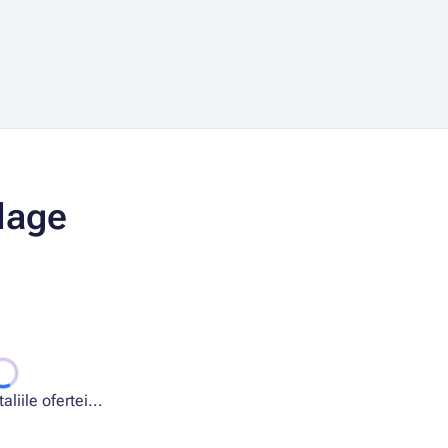
lage
liile ofertei...