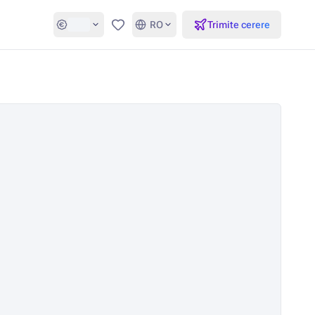
RO
Trimite cerere
Favorite