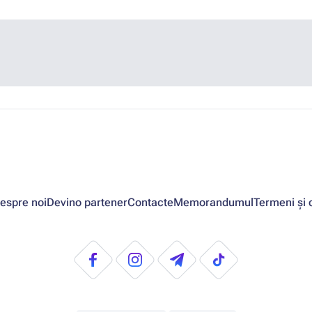
espre noi
Devino partener
Contacte
Memorandumul
Termeni și c