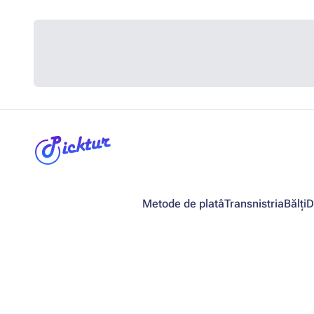
Metode de platâ
Transnistria
Bălți
D