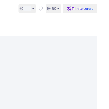
RO
Trimite cerere
Favorite