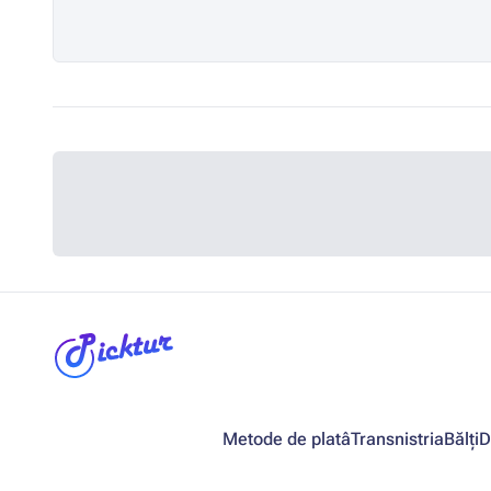
Metode de platâ
Transnistria
Bălți
D