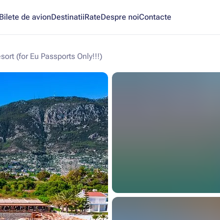
Bilete de avion
Destinatii
Rate
Despre noi
Contacte
ort (for Eu Passports Only!!!)