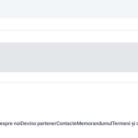
espre noi
Devino partener
Contacte
Memorandumul
Termeni și c