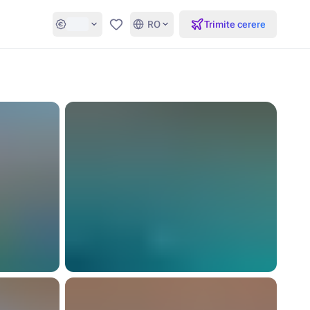
RO
Trimite cerere
Favorite