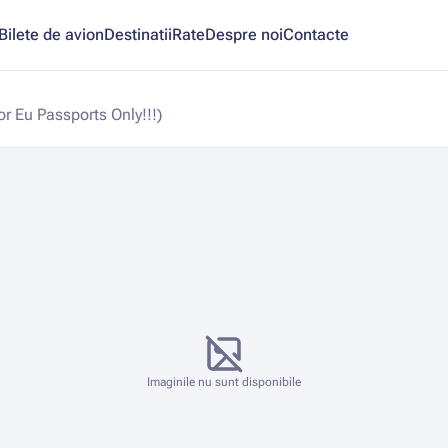
Bilete de avion
Destinatii
Rate
Despre noi
Contacte
r Eu Passports Only!!!)
Imaginile nu sunt disponibile