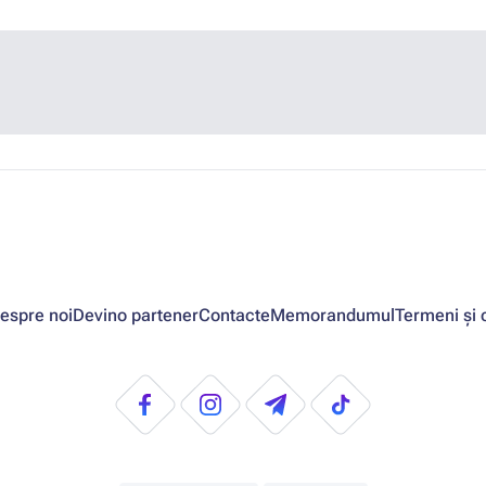
espre noi
Devino partener
Contacte
Memorandumul
Termeni și c