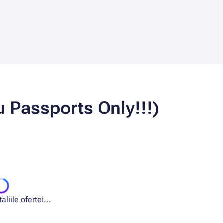
u Passports Only!!!)
liile ofertei...