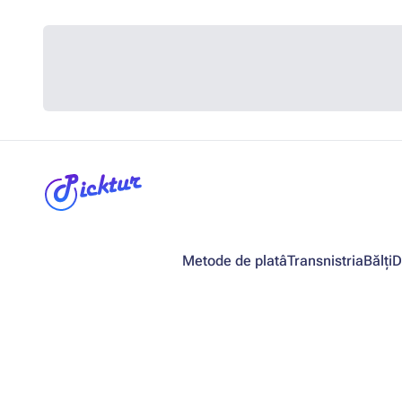
Metode de platâ
Transnistria
Bălți
D