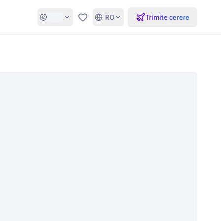
RO
Trimite cerere
Favorite