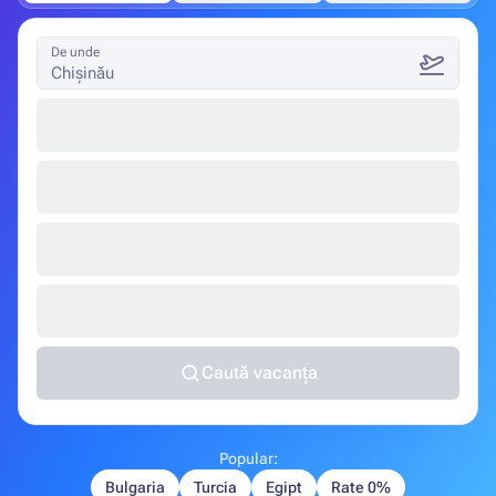
De unde
Chișinău
Caută vacanța
Popular:
Bulgaria
Turcia
Egipt
Rate 0%