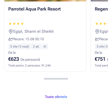
Parrotel Aqua Park Resort
Regency
Egipt, Sharm el Sheikh
Egipt,
Plecare: 15.08 00:10
Plecare:
5 zile / 5 nopți
2 ad.
AI
5 zile / 5 no
De la
De la
€623
€751
De persoană
De
Total pentru 2 persoane: €1,246
Total pentru
Toate ofertele