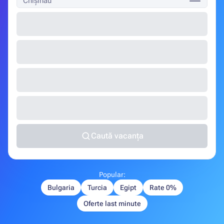
Chișinău
Caută vacanța
Popular:
Bulgaria
Turcia
Egipt
Rate 0%
Oferte last minute