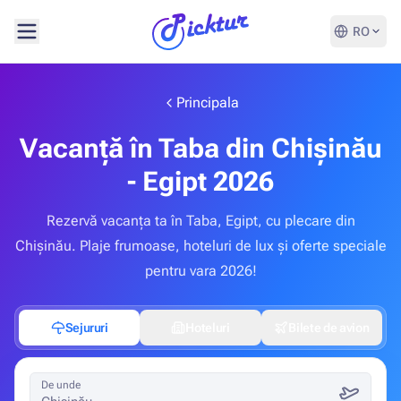
RO
Principala
Vacanță în Taba din Chișinău
- Egipt 2026
Rezervă vacanța ta în Taba, Egipt, cu plecare din
Chișinău. Plaje frumoase, hoteluri de lux și oferte speciale
pentru vara 2026!
Sejururi
Hoteluri
Bilete de avion
De unde