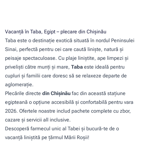
Vacanță în Taba, Egipt – plecare din Chișinău
Taba este o destinație exotică situată în nordul Peninsulei
Sinai, perfectă pentru cei care caută liniște, natură și
peisaje spectaculoase. Cu plaje liniștite, ape limpezi și
priveliști către munți și mare,
Taba
este ideală pentru
cupluri și familii care doresc să se relaxeze departe de
aglomerație.
Plecările directe
din Chișinău
fac din această stațiune
egipteană o opțiune accesibilă și confortabilă pentru vara
2026. Ofertele noastre includ pachete complete cu zbor,
cazare și servicii all inclusive.
Descoperă farmecul unic al Tabei și bucură-te de o
vacanță liniștită pe țărmul Mării Roșii!